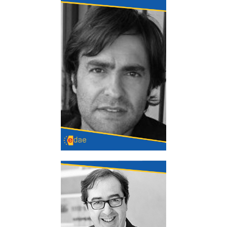
Santiago Madrid Liras
Experto Psicólogo en el ámbito clínico y
mediador penal, familiar y en organizaciones.
Director y fundador de Revista de Mediación.
Presidente y fundador del Instituto Motivacional
Estratégico (IMOTIVA)