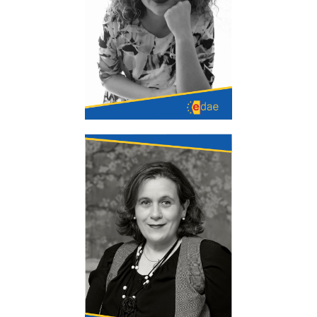
Abogada, Mediadora y facilitadora en prácticas
restaurativas y experta en programación
neurolingüística. Experta en coordinación de
parentalidad.
Nuria Calvo