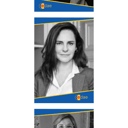
Elvira Rodríguez
Licenciada en Derecho en 1993, cursando con
posterioridad un Máster en Gestión y
Resolución de Conflictos: Mediación y
Negociación.