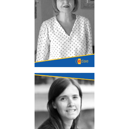
Cristina Equiza
Especialista en Psicología Clínica. Experta
acreditada en Clínica y Psicoterapia Dinámica.
Miembro de la Sociedad Aragonesa de
Psicología Clínica SAPC.
Elena Crespo
Licenciada en Derecho por la Universidad de
Navarra. Máster en Gestión Tributaria por Esade