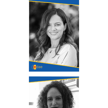
Carmen Capilla
Licenciada en Derecho por la UCM. Mediadora
Familiar por la UNAF. Experta en Conciliación
Civil y Mercantil. Máster en Conciliación y
Resolución de Conflictos.
Mª Dolores Hernández