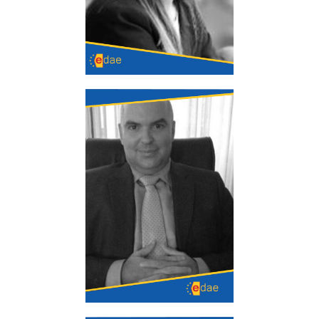
y título de Gestor Administrativo
Manuel López Espino
Licenciado en psicología por Universidad
Complutense de Madrid. Docente en prevención
y gestión de estrés. Docente en dinámica para
resolución de conflictos